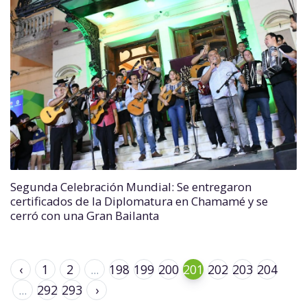
Segunda Celebración Mundial: Se entregaron
certificados de la Diplomatura en Chamamé y se
cerró con una Gran Bailanta
‹
1
2
...
198
199
200
201
202
203
204
...
292
293
›