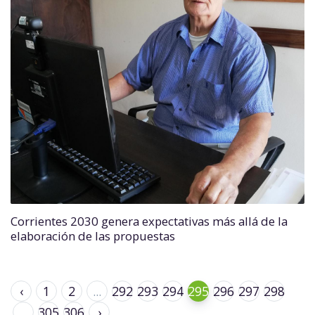
Corrientes 2030 genera expectativas más allá de la
elaboración de las propuestas
‹
1
2
...
292
293
294
295
296
297
298
...
305
306
›