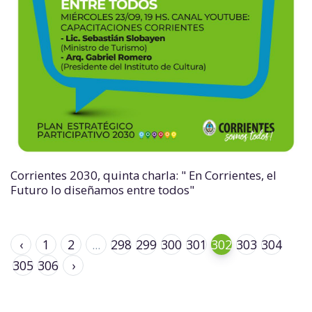
Corrientes 2030, quinta charla: " En Corrientes, el
Futuro lo diseñamos entre todos"
‹
1
2
...
298
299
300
301
302
303
304
305
306
›