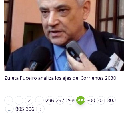
Zuleta Puceiro analiza los ejes de 'Corrientes 2030'
‹
1
2
...
296
297
298
299
300
301
302
...
305
306
›