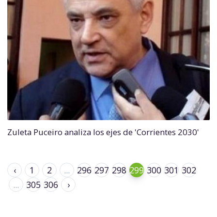
Zuleta Puceiro analiza los ejes de 'Corrientes 2030'
‹
1
2
...
296
297
298
299
300
301
302
...
305
306
›