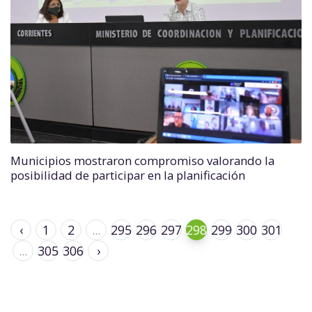
Municipios mostraron compromiso valorando la
posibilidad de participar en la planificación
‹
1
2
...
295
296
297
298
299
300
301
...
305
306
›