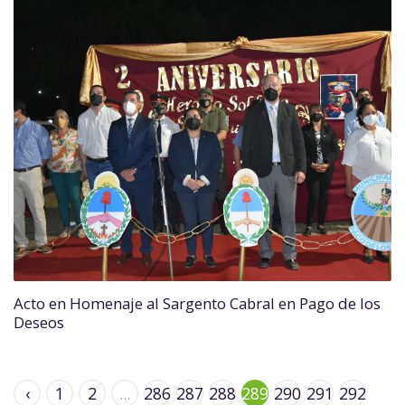
Acto en Homenaje al Sargento Cabral en Pago de los
Deseos
‹
1
2
...
286
287
288
289
290
291
292