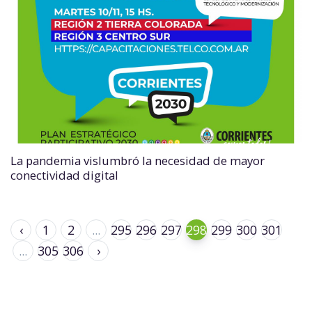
La pandemia vislumbró la necesidad de mayor
conectividad digital
‹
1
2
...
295
296
297
298
299
300
301
...
305
306
›