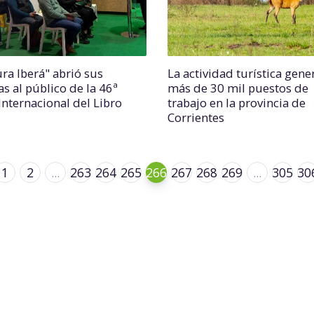
ura Iberá" abrió sus
La actividad turística gene
s al público de la 46ª
más de 30 mil puestos de
Internacional del Libro
trabajo en la provincia de
Corrientes
1
2
...
263
264
265
266
267
268
269
...
305
30