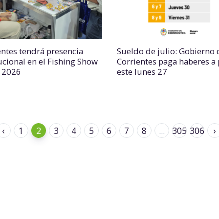
entes tendrá presencia
Sueldo de julio: Gobierno 
tucional en el Fishing Show
Corrientes paga haberes a 
l 2026
este lunes 27
‹
1
2
3
4
5
6
7
8
...
305
306
›