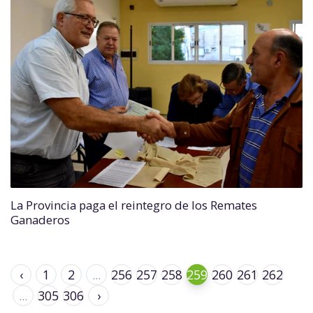
La Provincia paga el reintegro de los Remates
Ganaderos
‹
1
2
...
256
257
258
259
260
261
262
...
305
306
›