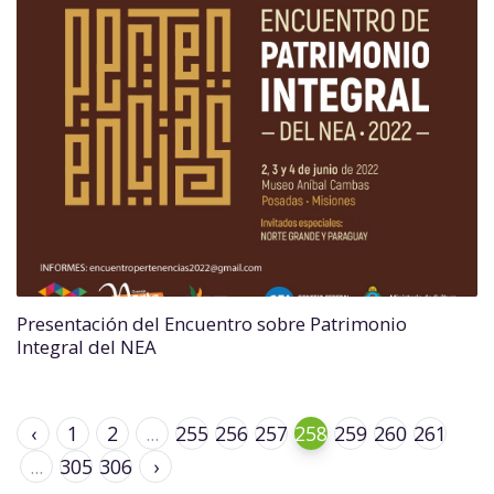
Presentación del Encuentro sobre Patrimonio
Integral del NEA
‹
1
2
...
255
256
257
258
259
260
261
...
305
306
›