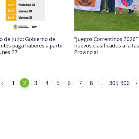
o de julio: Gobierno de
“Juegos Correntinos 2026”
entes paga haberes a partir
nuevos clasificados a la fa
lunes 27
Provincial
‹
1
2
3
4
5
6
7
8
...
305
306
›