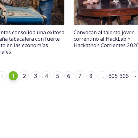
entes consolida una exitosa
Convocan al talento joven
ña tabacalera con fuerte
correntino al HackLab +
to en las economías
Hackathon Corrientes 202
nales
‹
1
2
3
4
5
6
7
8
...
305
306
›