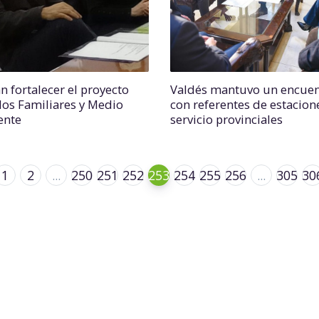
n fortalecer el proyecto
Valdés mantuvo un encuen
los Familiares y Medio
con referentes de estacion
ente
servicio provinciales
1
2
...
250
251
252
253
254
255
256
...
305
30