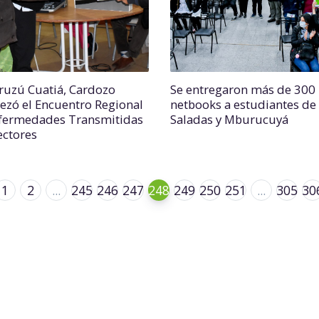
ruzú Cuatiá, Cardozo
Se entregaron más de 300
ezó el Encuentro Regional
netbooks a estudiantes de
fermedades Transmitidas
Saladas y Mburucuyá
ectores
1
2
...
245
246
247
248
249
250
251
...
305
30