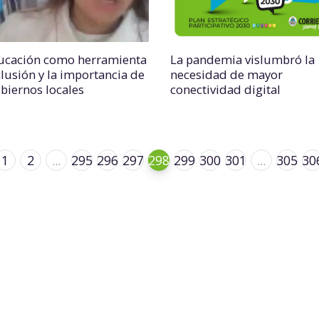
ucación como herramienta
La pandemia vislumbró la
clusión y la importancia de
necesidad de mayor
obiernos locales
conectividad digital
1
2
...
295
296
297
298
299
300
301
...
305
30