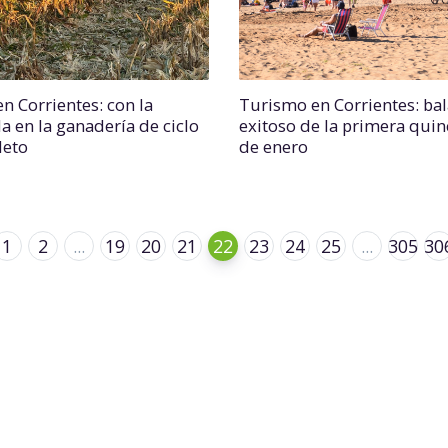
n Corrientes: con la
Turismo en Corrientes: ba
a en la ganadería de ciclo
exitoso de la primera qui
leto
de enero
1
2
...
19
20
21
22
23
24
25
...
305
30