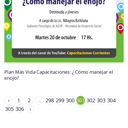
Plan Más Vida Capacitaciones: ¿ Cómo manejar el
enojo?
‹
1
2
...
298
299
300
301
302
303
304
305
306
›