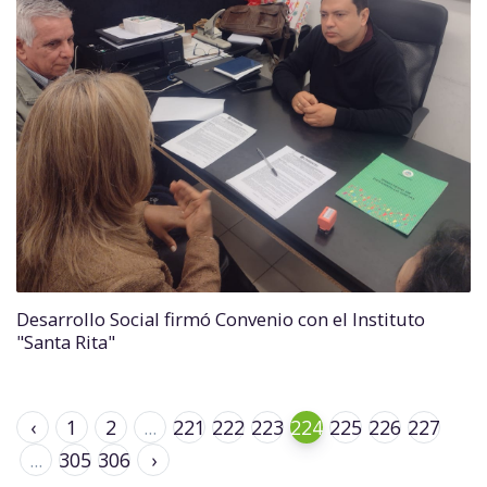
Desarrollo Social firmó Convenio con el Instituto
"Santa Rita"
‹
1
2
...
221
222
223
224
225
226
227
...
305
306
›