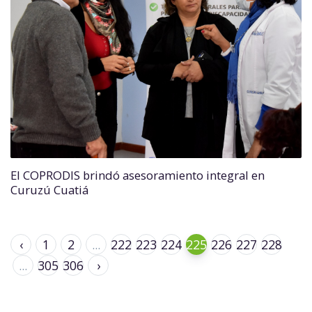
El COPRODIS brindó asesoramiento integral en
Curuzú Cuatiá
‹
1
2
...
222
223
224
225
226
227
228
...
305
306
›