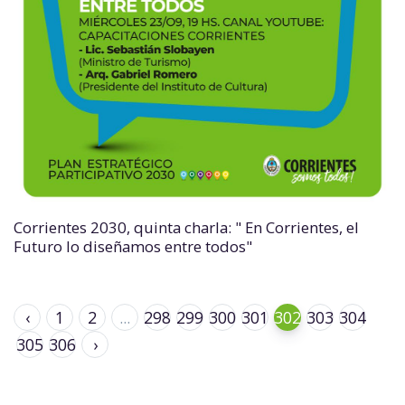
Corrientes 2030, quinta charla: " En Corrientes, el
Futuro lo diseñamos entre todos"
‹
1
2
...
298
299
300
301
302
303
304
305
306
›