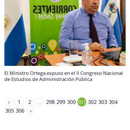
El Ministro Ortega expuso en el II Congreso Nacional
de Estudios de Administración Pública
‹
1
2
...
298
299
300
301
302
303
304
305
306
›