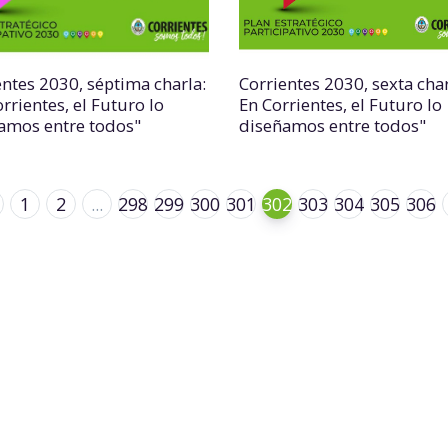
entes 2030, séptima charla:
Corrientes 2030, sexta char
rrientes, el Futuro lo
En Corrientes, el Futuro lo
amos entre todos"
diseñamos entre todos"
1
2
...
298
299
300
301
302
303
304
305
306