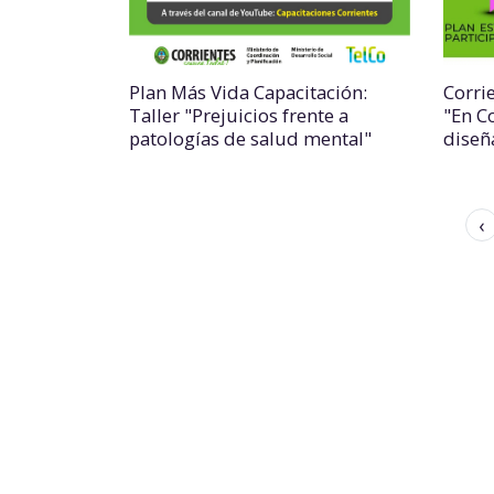
Plan Más Vida Capacitación:
Corri
Taller "Prejuicios frente a
"En Co
patologías de salud mental"
diseñ
‹