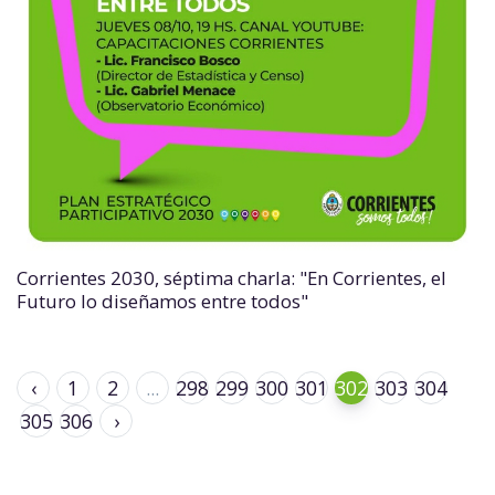
Corrientes 2030, séptima charla: "En Corrientes, el
Futuro lo diseñamos entre todos"
‹
1
2
...
298
299
300
301
302
303
304
305
306
›