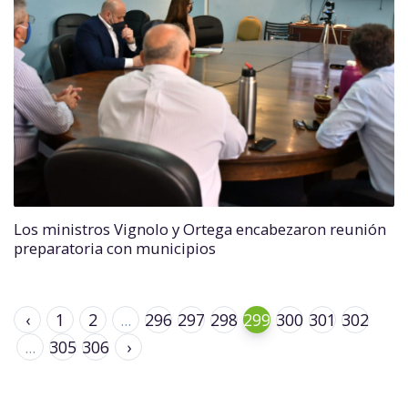
Los ministros Vignolo y Ortega encabezaron reunión
preparatoria con municipios
‹
1
2
...
296
297
298
299
300
301
302
...
305
306
›