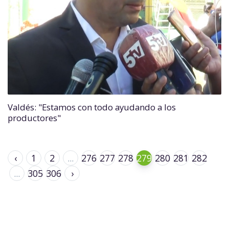
Valdés: "Estamos con todo ayudando a los
productores"
‹
1
2
...
276
277
278
279
280
281
282
...
305
306
›