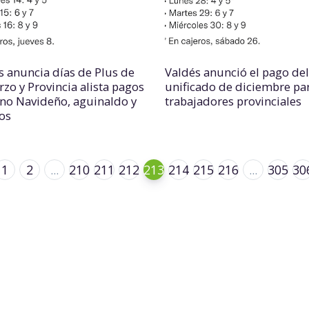
s anuncia días de Plus de
Valdés anunció el pago del
rzo y Provincia alista pagos
unificado de diciembre pa
no Navideño, aguinaldo y
trabajadores provinciales
os
1
2
...
210
211
212
213
214
215
216
...
305
30