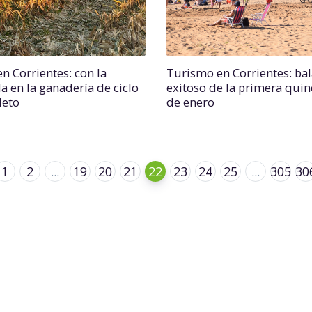
n Corrientes: con la
Turismo en Corrientes: ba
a en la ganadería de ciclo
exitoso de la primera qui
leto
de enero
1
2
...
19
20
21
22
23
24
25
...
305
30