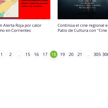
n Alerta Roja por calor
Continúa el cine regional e
mo en Corrientes
Patio de Cultura con ''Cine
1
2
...
15
16
17
18
19
20
21
...
305
30