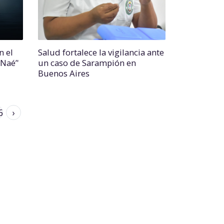
n el
Salud fortalece la vigilancia ante
 Naé’'
un caso de Sarampión en
Buenos Aires
6
›