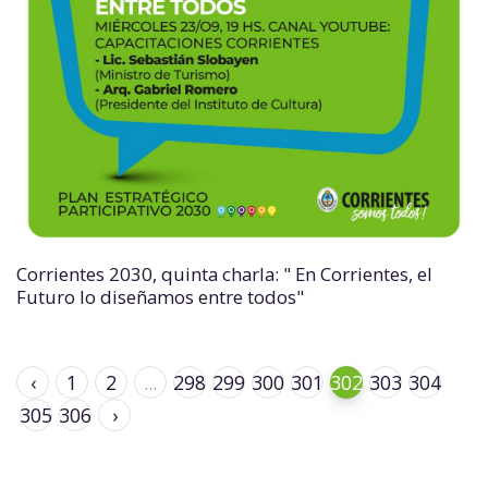
Corrientes 2030, quinta charla: " En Corrientes, el
Futuro lo diseñamos entre todos"
‹
1
2
...
298
299
300
301
302
303
304
305
306
›