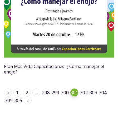
Plan Más Vida Capacitaciones: ¿ Cómo manejar el
enojo?
‹
1
2
...
298
299
300
301
302
303
304
305
306
›