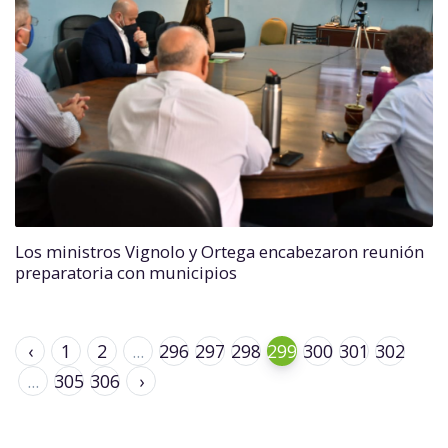
Los ministros Vignolo y Ortega encabezaron reunión
preparatoria con municipios
‹
1
2
...
296
297
298
299
300
301
302
...
305
306
›