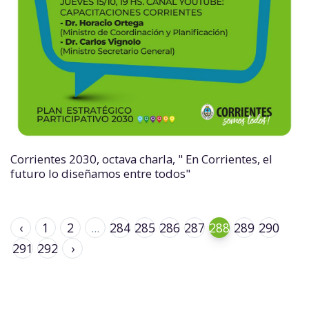
Corrientes 2030, octava charla, " En Corrientes, el
futuro lo diseñamos entre todos"
‹
1
2
...
284
285
286
287
288
289
290
291
292
›