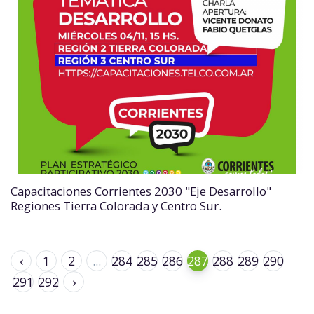
Capacitaciones Corrientes 2030 "Eje Desarrollo"
Regiones Tierra Colorada y Centro Sur.
‹
1
2
...
284
285
286
287
288
289
290
291
292
›