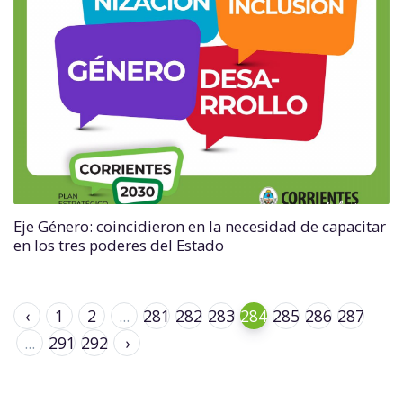
Eje Género: coincidieron en la necesidad de capacitar
en los tres poderes del Estado
‹
1
2
...
281
282
283
284
285
286
287
...
291
292
›