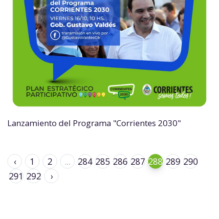
Lanzamiento del Programa "Corrientes 2030"
‹
1
2
...
284
285
286
287
288
289
290
291
292
›