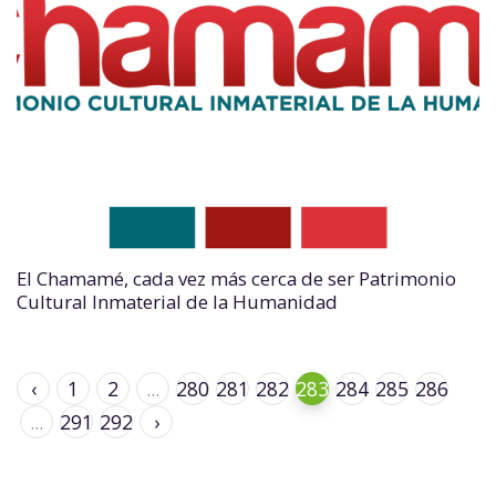
El Chamamé, cada vez más cerca de ser Patrimonio
Cultural Inmaterial de la Humanidad
‹
1
2
...
280
281
282
283
284
285
286
...
291
292
›