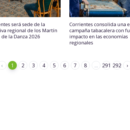
entes será sede de la
Corrientes consolida una e
iva regional de los Martín
campaña tabacalera con fu
o de la Danza 2026
impacto en las economías
regionales
‹
1
2
3
4
5
6
7
8
...
291
292
›