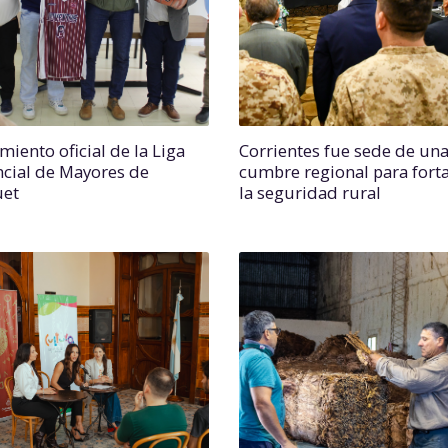
miento oficial de la Liga
Corrientes fue sede de un
ncial de Mayores de
cumbre regional para forta
uet
la seguridad rural