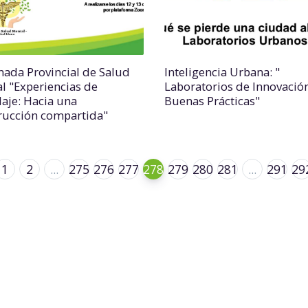
rnada Provincial de Salud
Inteligencia Urbana: "
l "Experiencias de
Laboratorios de Innovación
aje: Hacia una
Buenas Prácticas"
rucción compartida"
1
2
...
275
276
277
278
279
280
281
...
291
29