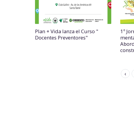
Plan + Vida lanza el Curso "
1º Jo
Docentes Preventores"
menta
Abord
const
‹