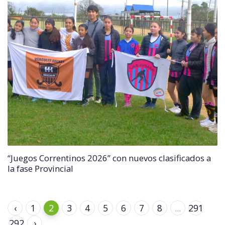
“Juegos Correntinos 2026” con nuevos clasificados a
la fase Provincial
‹
1
2
3
4
5
6
7
8
...
291
292
›