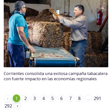
Corrientes consolida una exitosa campaña tabacalera
con fuerte impacto en las economías regionales
‹
1
2
3
4
5
6
7
8
...
291
292
›