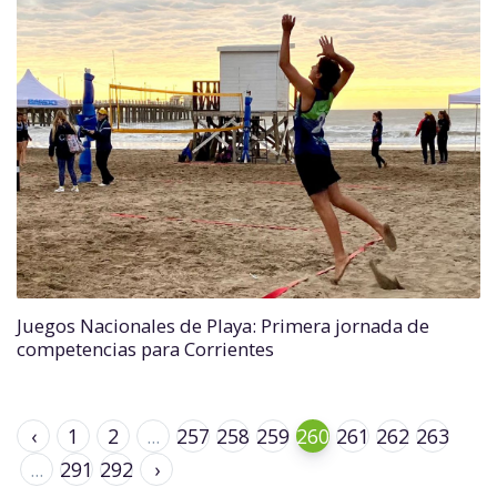
Juegos Nacionales de Playa: Primera jornada de
competencias para Corrientes
‹
1
2
...
257
258
259
260
261
262
263
...
291
292
›