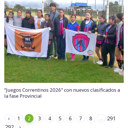
“Juegos Correntinos 2026” con nuevos clasificados a
la fase Provincial
‹
1
2
3
4
5
6
7
8
...
291
292
›