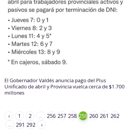
El Gobernador Valdés anuncia pago del Plus
Unificado de abril y Provincia vuelca cerca de $1.700
millones
‹
1
2
...
256
257
258
259
260
261
262
...
291
292
›