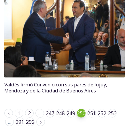
Valdés firmó Convenio con sus pares de Jujuy,
Mendoza y de la Ciudad de Buenos Aires
‹
1
2
...
247
248
249
250
251
252
253
...
291
292
›