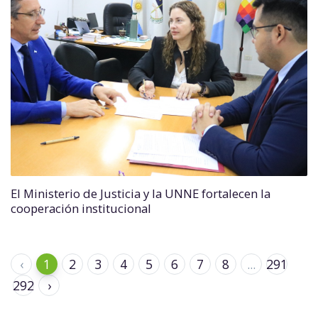
El Ministerio de Justicia y la UNNE fortalecen la
cooperación institucional
‹
1
2
3
4
5
6
7
8
...
291
292
›