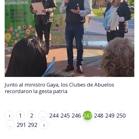
Junto al ministro Gaya, los Clubes de Abuelos
recordaron la gesta patria
‹
1
2
...
244
245
246
247
248
249
250
...
291
292
›