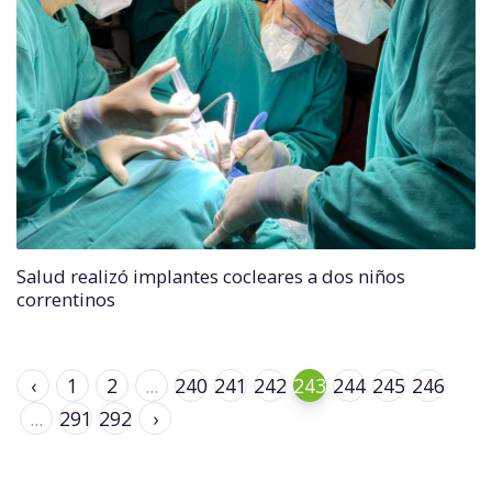
Salud realizó implantes cocleares a dos niños
correntinos
‹
1
2
...
240
241
242
243
244
245
246
...
291
292
›