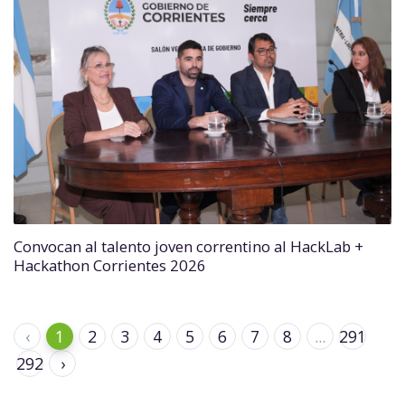
Convocan al talento joven correntino al HackLab +
Hackathon Corrientes 2026
‹
1
2
3
4
5
6
7
8
...
291
292
›